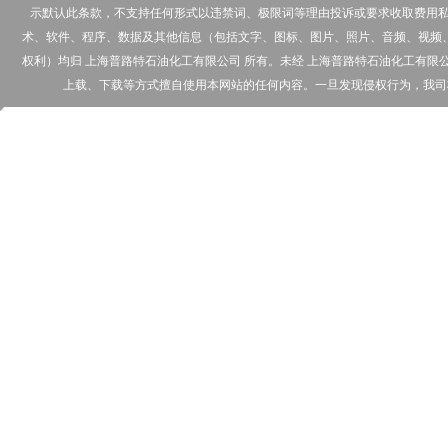
示默认此条款，不支持任何形式以违禁词、极限词等理由投诉或要求收取费用私下
术、软件、程序、数据及其他信息（包括文字、图标、图片、照片、音频、视频
权利）均归 上海普路特石油化工有限公司 所有。未经 上海普路特石油化工有
上载、下载等方式擅自使用本网站的任何内容。一旦发现侵权行为，我司